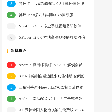
3
异环·Tokky多功能辅助0.3.4国服/国际服
4
异环·Pipsi多功能辅助0.3.8国际服
5
VivaCut v4.5.2 专业手机视频剪辑软件
绿幕抠像画中画编辑工具
6
XPlayer v2.8.0 本地高清视频播放器 多音
轨解码自定义音效调节软件
随机推荐
1
Android 抠图P图软件 v7.8.20 解锁会员
版
2
XF·N卡绘制自瞄追踪多功能辅助破解版
v9.8
3
三角洲手游·Fireworks纯C绘制自瞄物资
辅助 v1.9
4
Android 南瓜配音 v2.1.4 无广告纯净版
5
XF·云神全图人物透视辅助免费版 v8.24