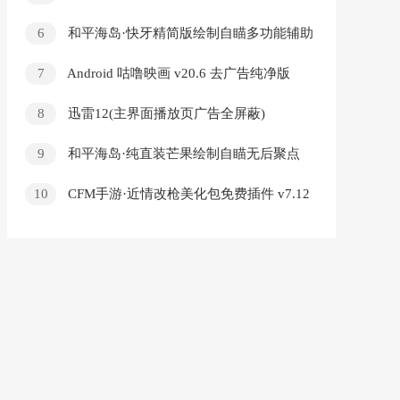
6
和平海岛·快牙精简版绘制自瞄多功能辅助
v1.0
7
Android 咕噜映画 v20.6 去广告纯净版
8
迅雷12(主界面播放页广告全屏蔽)
v12.4.4.3740 精简绿色版
9
和平海岛·纯直装芒果绘制自瞄无后聚点
多功能 v7.9
10
CFM手游·近情改枪美化包免费插件 v7.12