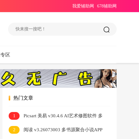
我爱辅助网
678辅助网
码专区
热门文章
1
Picsart 美易 v30.4.6 AI艺术修图软件 多
特效照片编辑工具
2
阅读 v3.26073003 多书源聚合小说APP