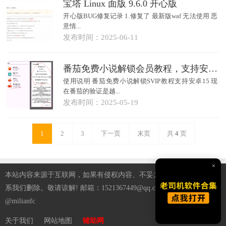
宝塔 Linux 面版 9.6.0 开心版
开心版BUG修复记录 1.修复了 最新版waf 无法使用 恶
意情...
发布时间：2025-06-11
番茄免费小说解锁会员教程，支持安卓15
使用说明 番茄免费小说解锁SVIP教程支持安卓15 现
在番茄的验证是越...
发布时间：2025-05-19
1
2
3
下一页
末页
共
4
页
×
本站内容来源于互联网，如果有侵权内容、不妥之处，请第一时间联
系我们删除。敬请谅解! 邮箱：1521367449@qq.com 纸飞机TG：
@milianfc
关于我们
网站地图
辅助网