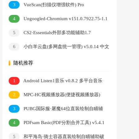
3
VueScan(扫描仪增强软件) Pro
v9.8.56.12 多语便携版
4
Ungoogled-Chromium v151.0.7922.75-1.1
中文绿色版
5
CS2·Essentials外部多功能辅助1.7
6
小白羊云盘(多网盘统一管理) v5.0.14 中文
绿色版
随机推荐
1
Android Listen1音乐 v0.8.2 多平台音乐
播放器
2
MPC-HC视频播放器(便捷视频播放器)
v2.7.4 中文绿色版
3
PUBG国际服·屠魔64位直装绘制自瞄辅
助 v11.17
4
PDFsam Basic(PDF分割合并工具) v5.4.1
中文绿色版
5
和平海岛·骑士容器直装绘制自瞄辅助破