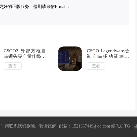
的正版服务。侵删请致信E-mail：
CSGO2·外部方框自
CSGO·Legendware绘
瞄锁头显血量作弊辅
制自瞄多功能辅助
助 v11.19
v9.17
查看
查看
删除。敬请谅解! 邮箱：1521367449@qq.com 纸飞机TG：@mil