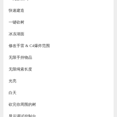
快速建造
一键砍树
冰冻湖面
修改手雷 & C4爆炸范围
无限手持物品
无限绳索长度
光亮
白天
砍完你周围的树
显示调试控制台