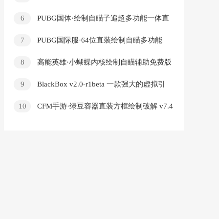
v9.16
6
PUBG国体·绘制自瞄子追超多功能一体直
装 v5.11
7
PUBG国际服·64位直装绘制自瞄多功能
辅助 v8.23
8
高能英雄·小蝴蝶内核绘制自瞄辅助免费版
v11.24
9
BlackBox v2.0-r1beta 一款强大的虚拟引
擎
10
CFM手游·绿豆容器直装方框绘制破解 v7.4