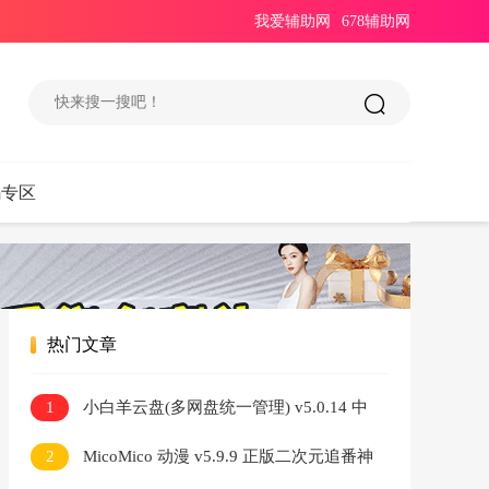
我爱辅助网
678辅助网
码专区
热门文章
1
小白羊云盘(多网盘统一管理) v5.0.14 中
文绿色版
2
MicoMico 动漫 v5.9.9 正版二次元追番神