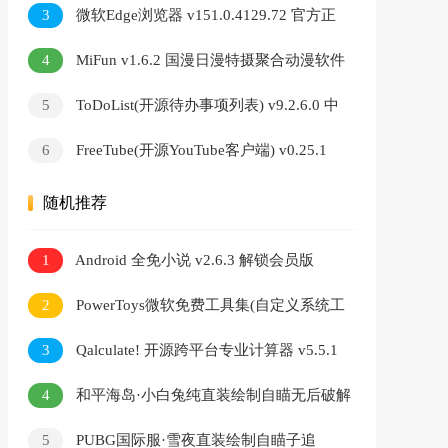
器
3
微软Edge浏览器 v151.0.4129.72 官方正
式版
4
MiFun v1.6.2 国漫日漫特摄聚合动漫软件
5
ToDoList(开源待办事项列表) v9.2.6.0 中
文绿色版
6
FreeTube(开源YouTube客户端) v0.25.1
Build 7609 多语便携版
随机推荐
1
Android 全免小说 v2.6.3 解锁会员版
2
PowerToys微软免费工具集(自定义系统工
具) v0.95.1 最新版
3
Qalculate! 开源跨平台专业计算器 v5.5.1
中文绿色版
4
和平海岛·小白兔纯直装绘制自瞄无后破解
版 v8.4
5
PUBG国际服·雪夜直装绘制自瞄子追