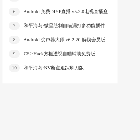
6
Android 免费DIYP直播 v5.2.0电视直播盒
子
7
和平海岛·微星绘制自瞄漏打多功能插件
v1.0
8
Android 变声器大师 v6.2.20 解锁会员版
9
CS2·Hack方框透视自瞄辅助免费版
10
和平海岛·NV断点追踪刷刀版