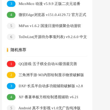
绿色版
3
MicoMico 动漫 v5.9.9 正版二次元追番
神器
4
微软Edge浏览器 v151.0.4129.72 官方正式
版
5
MiFun v1.6.2 国漫日漫特摄聚合动漫软
件
6
ToDoList(开源待办事项列表) v9.2.6.0 中文
绿色版
随机推荐
1
QQ游戏·五子棋全自动AI最强最完善
2
三角洲手游·M3内部绘制显示物资破解版
v8.13
3
DXF·长瓜半自动多功能辅助破解版 v2.8
4
XF·番薯单板方框绘制透视辅助 v6.21
5
Android 真不卡影视 v1.0无广告纯净版