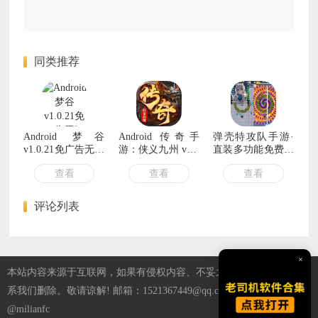
同类推荐
Android 梦谷
Android 传奇手
弹壳特攻队手游·
v1.0.21免广告无限
游：侠义九州 v1.0
直装多功能免费辅
奖励
直装超级加速
助 v5.18
查看
查看
查看
评论列表
×
本站内容来源于互联网，如果有侵权内容、不妥之处，请第一时间联
系我们删除。敬请谅解! 邮箱：1521367449@qq.com 纸飞机TG：
@milianfc