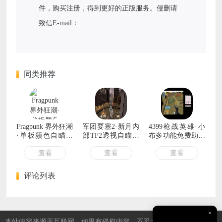
件，购买注册，得到更好的正版服务。侵删请
致信E-mail：
同类推荐
Fragpunk 界外狂潮
军团要塞2·新月内
4399枪战英雄·小
·单板颜色自瞄辅
部TF2透视自瞄作
布多功能免费助手
助 v1.1
弊辅助 v12.30
v11.12
查看
查看
查看
评论列表
×
本站内容来源于互联网，如果有侵权内容、不妥之处，请第一时间联