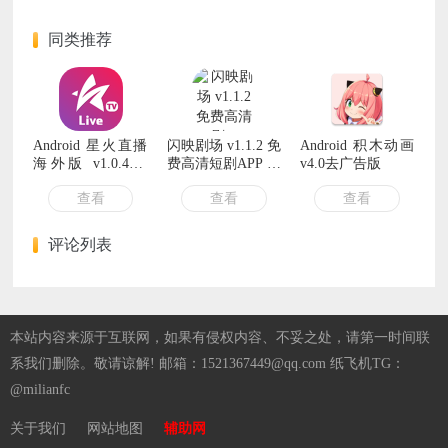
同类推荐
Android 星火直播
闪映剧场 v1.1.2 免
Android 积木动画
海外版 v1.0.46.0
费高清短剧APP 全
v4.0去广告版
解锁港台版
集无广告追剧神器
查看
查看
查看
评论列表
本站内容来源于互联网，如果有侵权内容、不妥之处，请第一时间联
系我们删除。敬请谅解! 邮箱：1521367449@qq.com 纸飞机TG：
@milianfc
关于我们
网站地图
辅助网