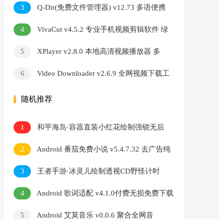
3
Q-Dir(免费文件管理器) v12.73 多语便携
版
4
VivaCut v4.5.2 专业手机视频剪辑软件 绿
幕抠像画中画编辑工具
5
XPlayer v2.8.0 本地高清视频播放器 多
音轨解码自定义音效调节软件
6
Video Downloader v2.6.9 全网视频下载工
具 海外短视频一键抓取
随机推荐
1
和平海岛·容器直装小红花绘制强锁无后
防抖破解 v3.18
2
Android 番茄免费小说 v5.4.7.32 去广告纯
净版
3
王者手游·冰灵儿绘制透视CD野怪计时
插件 v6.29
4
Android 歌词适配 v4.1.0付费无损免费下载
5
Android 艾莫音乐 v0.0.6 聚合全网音