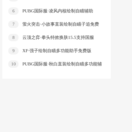
乐，免费畅听
6
PUBG国际服·凌风内核绘制自瞄辅助
v11.20
7
萤火突击·小故事直装绘制自瞄子追免费
版 v1.2
8
云顶之弈·拳头特效换肤15.5支持国服
9
XF·强子绘制自瞄多功能助手免费版
v4.30
10
PUBG国际服·秋白直装绘制自瞄多功能辅
助 v8.2