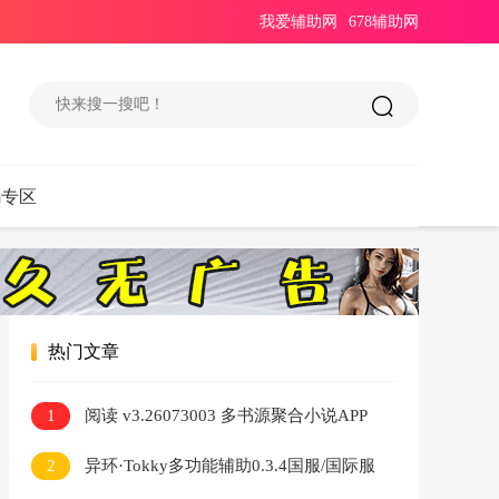
我爱辅助网
678辅助网
码专区
热门文章
1
阅读 v3.26073003 多书源聚合小说APP
2
异环·Tokky多功能辅助0.3.4国服/国际服