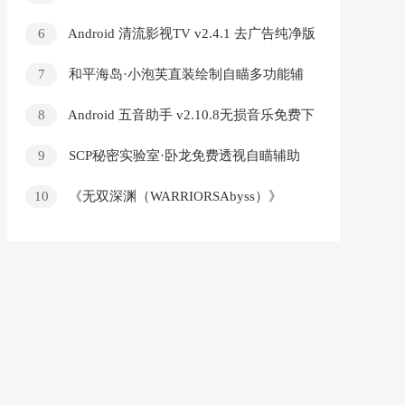
v26.0.0.1090 多语便携版
6
Android 清流影视TV v2.4.1 去广告纯净版
7
和平海岛·小泡芙直装绘制自瞄多功能辅
助破解 v5.8
8
Android 五音助手 v2.10.8无损音乐免费下
载
9
SCP秘密实验室·卧龙免费透视自瞄辅助
v2.0.9
10
《无双深渊（WARRIORSAbyss）》
v1.0.1-1.7.0 三十一项修改器