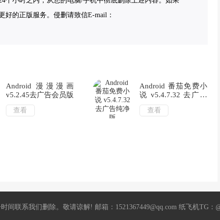
4个小时之内，从您的电脑/手机中彻底删除上述内容。如果
的正版服务。侵删请致信E-mail：
Android 漫漫漫画
Android 番茄免费小
v5.2.45去广告会员版
说 v5.4.7.32 去广告
纯净版
查看
查看
删除。敬请谅解! 邮箱：1521367449@qq.com 纸飞机TG：@mil