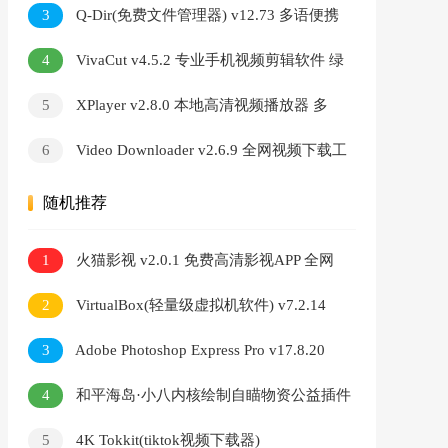
3
Q-Dir(免费文件管理器) v12.73 多语便携
版
4
VivaCut v4.5.2 专业手机视频剪辑软件 绿
幕抠像画中画编辑工具
5
XPlayer v2.8.0 本地高清视频播放器 多
音轨解码自定义音效调节软件
6
Video Downloader v2.6.9 全网视频下载工
具 海外短视频一键抓取
随机推荐
1
火猫影视 v2.0.1 免费高清影视APP 全网
电影短剧动漫一键观看
2
VirtualBox(轻量级虚拟机软件) v7.2.14
Build 174565
3
Adobe Photoshop Express Pro v17.8.20
解锁高级版
4
和平海岛·小八内核绘制自瞄物资公益插件
5
4K Tokkit(tiktok视频下载器)