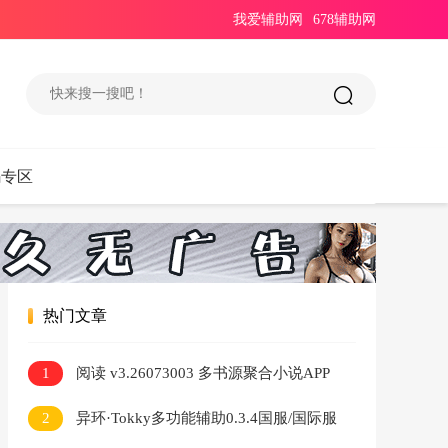
我爱辅助网
678辅助网
码专区
热门文章
1
阅读 v3.26073003 多书源聚合小说APP
2
异环·Tokky多功能辅助0.3.4国服/国际服