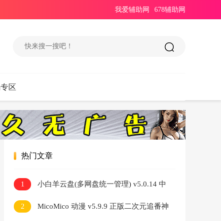
我爱辅助网
678辅助网
码专区
热门文章
1
小白羊云盘(多网盘统一管理) v5.0.14 中
文绿色版
2
MicoMico 动漫 v5.9.9 正版二次元追番神