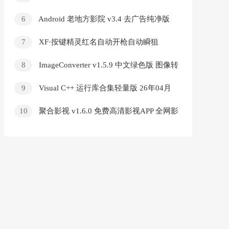
工具) v2.1.3 中文绿色版
6
Android 老地方影院 v3.4 去广告纯净版
7
XF·按键精灵红名自动开枪自动瞬狙
v10.14
8
ImageConverter v1.5.9 中文绿色版 图像转
换编辑工具
9
Visual C++ 运行库合集轻量版 26年04月
版 v0.104.0 系统必备运行库
10
聚合影视 v1.6.0 免费高清影视APP 全网影
视聚合一键播放