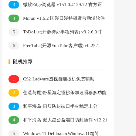
器
3
微软Edge浏览器 v151.0.4129.72 官方正
式版
4
MiFun v1.6.2 国漫日漫特摄聚合动漫软件
5
ToDoList(开源待办事项列表) v9.2.6.0 中
文绿色版
6
FreeTube(开源YouTube客户端) v0.25.1
Build 7609 多语便携版
随机推荐
1
CS2·Ladware透视自瞄扳机免费辅助
2
创造与魔法·星海定怪秒杀加速瞬移多功能
插件 v7.7
3
和平海岛·雨辰防封端口半火稳定上分
v10.1
4
和平海岛·派大星公益端口防封插件 v12.21
5
Windows 11 Debloater(Windows11精简