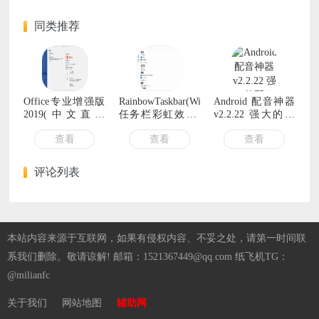
同类推荐
Office专业增强版
RainbowTaskbar(Win
Android 配音神器
2019(中文直装
任务栏彩虹效果)
v2.2.22 强大的配
版)x64
v3.2.1 中文绿色版
音软件
查看
查看
查看
v16.0.10417.20170
06月版
评论列表
本站内容来源于互联网，如果有侵权内容、不妥之处，请第一时间联
系我们删除。敬请谅解! 邮箱：1521367449@qq.com 纸飞机TG：
@milianfc
关于我们
网站地图
辅助网