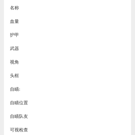
名称
血量
护甲
武器
视角
头框
自瞄:
自瞄位置
自瞄队友
可视检查