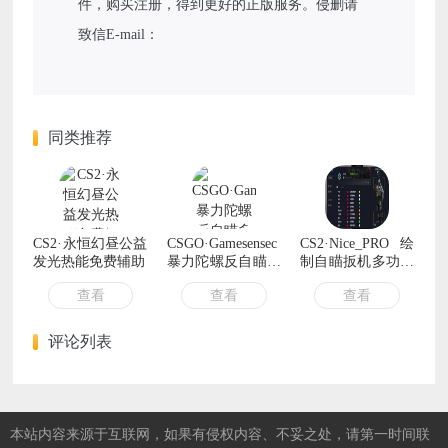
件，购买注册，得到更好的正版服务。侵删请
致信E-mail：
同类推荐
CS2·永恒幻昼公益
CSGO·Gamesensec
CS2·Nice_PRO绘
发光热能免费辅助
暴力陀螺反自瞄多
制自瞄扳机多功能
功能作弊DLL
辅助 v8.22
查看
查看
查看
评论列表
本站内容来源于互联网，如果有侵权内容、不妥之处，请第一时间联