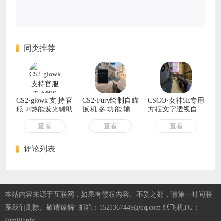
同类推荐
CS2·glowk支持官
CS2·Fury绘制自瞄
CSGO·女神5E专用
服5E热能发光辅助
扳机多功能辅助
方框文字透视自瞄
v1.3【云更新】
v9.8
查看
查看
查看
评论列表
本站内容来源于互联网，如果有侵权内容、不妥之处，请第一时间联
系我们删除。敬请谅解! 邮箱：1521367449@qq.com 纸飞机TG：
@milianfc